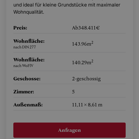
und ideal für kleine Grundstücke mit maximaler
Wohnqualität.
Preis:
Ab
348.411
€
Wohnfläche:
2
143.96
m
nach DIN 277
Wohnfläche:
2
140.29
m
nach WoFlV
Geschosse:
2
-geschossig
Zimmer:
5
Außenmaß:
11,11 × 8,61 m
Anfragen