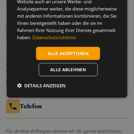
Website auch an unsere Werbe- und
Wir beraten dich gerne
Analysepartner weiter, die diese möglicherweise
mit anderen Informationen kombinieren, die Sie
ihnen bereitgestellt haben oder die sie im
Rahmen Ihrer Nutzung ihrer Dienste gesammelt
E-Mail
haben.
Datenschutzrichtlinie
ALLE AKZEPTIEREN
Du erreichst uns jederzeit per E-Mail. Sende uns deine
Anfrage und wir werden uns so schnell wie möglich bei
ALLE ABLEHNEN
dir melden.
info@buchorn-bau.de
DETAILS ANZEIGEN
Telefon
Für direkte Anfragen stehen wir dir gerne telefonisch