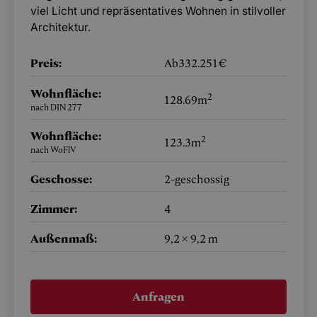
viel Licht und repräsentatives Wohnen in stilvoller
Architektur.
Preis:
Ab
332.251
€
Wohnfläche:
2
128.69
m
nach DIN 277
Wohnfläche:
2
123.3
m
nach WoFlV
Geschosse:
2
-geschossig
Zimmer:
4
Außenmaß:
9,2 × 9,2 m
Anfragen