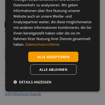
Datenverkehr zu analysieren. Wir geben
Informationen über Ihre Nutzung unserer
Website auch an unsere Werbe- und
Analysepartner weiter, die diese möglicherweise
Kontakt
mit anderen Informationen kombinieren, die Sie
Wir beraten dich gerne
ihnen bereitgestellt haben oder die sie im
Rahmen Ihrer Nutzung ihrer Dienste gesammelt
haben.
Datenschutzrichtlinie
E-Mail
ALLE AKZEPTIEREN
ALLE ABLEHNEN
Du erreichst uns jederzeit per E-Mail. Sende uns deine
Anfrage und wir werden uns so schnell wie möglich bei
DETAILS ANZEIGEN
dir melden.
info@buchorn-bau.de