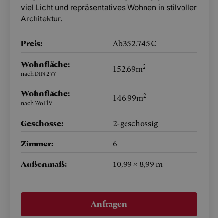
viel Licht und repräsentatives Wohnen in stilvoller
Architektur.
Preis:
Ab
352.745
€
Wohnfläche:
2
152.69
m
nach DIN 277
Wohnfläche:
2
146.99
m
nach WoFlV
Geschosse:
2
-geschossig
Zimmer:
6
Außenmaß:
10,99 × 8,99 m
Anfragen