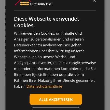
Die S-Bahn-Station Wellingsbüttel ist mit dem 27er Bus
in 10 Minuten erreichbar. Bis zur U-Bahn-Station
Diese Webseite verwendet
Farmsen sind es 20 Minuten. Schulen sind in der näheren
Cookies.
Umgebung vorhanden. Es seien hier genannt die
Grundschule amGut (Karlshöhe), das Gymnasium
Wir verwenden Cookies, um Inhalte und
Grootmoor und die Irena-Sendler-Schule oder auch die
Anzeigen zu personalisieren und unseren
Rudolf Steiner Schule in Farmsen.
Datenverkehr zu analysieren. Wir geben
Einkaufsmöglichkeiten für den täglichen Bedarf sind
Informationen über Ihre Nutzung unserer
nahe gelegenen und nur 3 Minten mit dem Autoentfernt
Website auch an unsere Werbe- und
(EDEKA, Aldi, Bäckerei, Drogerie usw.). Das beliebte
Analysepartner weiter, die diese möglicherweise
Alstertal-Einkaufszentrum (AEZ) i ist mit dem Auto in 10
mit anderen Informationen kombinieren, die Sie
Minuten erreichbar. Wochenmärkte befinden sich in
ihnen bereitgestellt haben oder die sie im
Wellingsbüttel, Sasel, Bramfeld, Berne und Volksdorf.
Rahmen Ihrer Nutzung ihrer Dienste gesammelt
haben.
Datenschutzrichtlinie
Stefan Martensen
Beratung & Vertrieb
ALLE AKZEPTIEREN
martensen@buchorn-bau.de