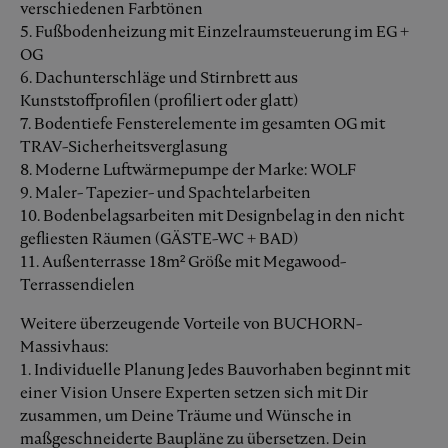
verschiedenen Farbtönen
5. Fußbodenheizung mit Einzelraumsteuerung im EG +
OG
6. Dachunterschläge und Stirnbrett aus
Kunststoffprofilen (profiliert oder glatt)
7. Bodentiefe Fensterelemente im gesamten OG mit
TRAV-Sicherheitsverglasung
8. Moderne Luftwärmepumpe der Marke: WOLF
9. Maler- Tapezier- und Spachtelarbeiten
10. Bodenbelagsarbeiten mit Designbelag in den nicht
gefliesten Räumen (GÄSTE-WC + BAD)
11. Außenterrasse 18m² Größe mit Megawood-
Terrassendielen
Weitere überzeugende Vorteile von BUCHORN-
Massivhaus:
1. Individuelle Planung Jedes Bauvorhaben beginnt mit
einer Vision Unsere Experten setzen sich mit Dir
zusammen, um Deine Träume und Wünsche in
maßgeschneiderte Baupläne zu übersetzen. Dein